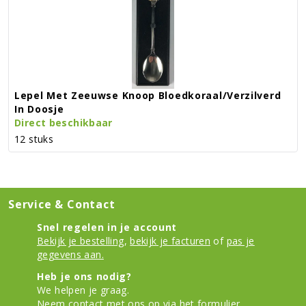
Lepel Met Zeeuwse Knoop Bloedkoraal/verzilverd
In Doosje
Direct beschikbaar
12 stuks
Service & Contact
Snel regelen in je account
Bekijk je bestelling
,
bekijk je facturen
of
pas je
gegevens aan.
Heb je ons nodig?
We helpen je graag.
Neem contact met ons op
via het formulier