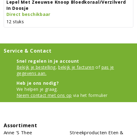
Lepel Met Zeeuwse Knoop Bloedkoraal/verzilverd
In Doosje
Direct beschikbaar
12 stuks
Service & Contact
Snel regelen in je account
Bekijk je bestelling
,
bekijk je facturen
of
pas je
gegevens aan.
Heb je ons nodig?
We helpen je graag.
Neem contact met ons op
via het formulier
Assortiment
Anne 's Thee
Streekproducten Eten &