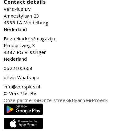
Contact details
VersPlus BV
Amnestylaan 23
4336 LA
Middelburg
Nederland
Bezoekadres/magazijn
Productweg 3
4387 PG Vlissingen
Nederland
0622105608
of via Whatsapp
info@versplus.nl
© VersPlus BV
Onze partners
◆
Onze streek
◆
Byanne
◆
Proenk