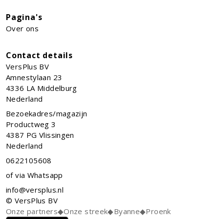
Pagina's
Over ons
Contact details
VersPlus BV
Amnestylaan 23
4336 LA
Middelburg
Nederland
Bezoekadres/magazijn
Productweg 3
4387 PG Vlissingen
Nederland
0622105608
of via Whatsapp
info@versplus.nl
© VersPlus BV
Onze partners
◆
Onze streek
◆
Byanne
◆
Proenk