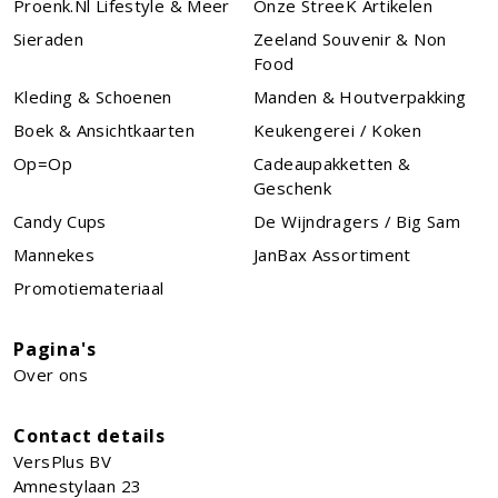
Proenk.nl Lifestyle & Meer
Onze StreeK Artikelen
Sieraden
Zeeland Souvenir & Non
Food
Kleding & Schoenen
Manden & Houtverpakking
Boek & Ansichtkaarten
Keukengerei / Koken
Op=Op
Cadeaupakketten &
Geschenk
Candy Cups
De Wijndragers / Big Sam
Mannekes
JanBax Assortiment
Promotiemateriaal
Pagina's
Over ons
Contact details
VersPlus BV
Amnestylaan 23