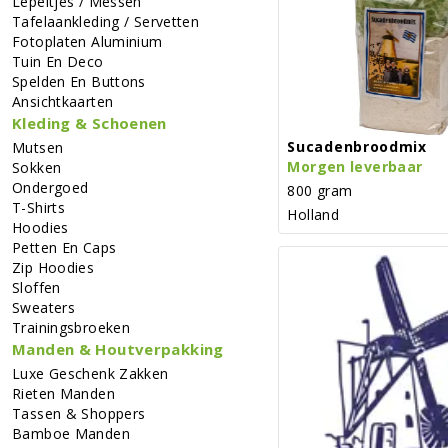
Lepeltjes / Messen
Tafelaankleding / Servetten
Fotoplaten Aluminium
Tuin En Deco
Spelden En Buttons
Ansichtkaarten
Kleding & Schoenen
Sucadenbroodmix
Mutsen
Morgen leverbaar
Sokken
Ondergoed
800 gram
T-Shirts
Holland
Hoodies
Petten En Caps
Zip Hoodies
Sloffen
Sweaters
Trainingsbroeken
Manden & Houtverpakking
Luxe Geschenk Zakken
Rieten Manden
Tassen & Shoppers
Bamboe Manden