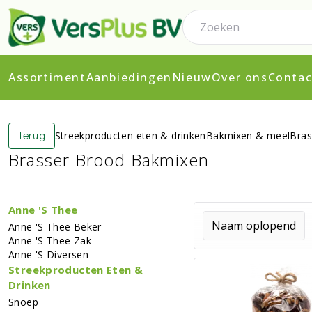
Assortiment
Aanbiedingen
Nieuw
Over ons
Contac
Streekproducten eten & drinken
Bakmixen & meel
Bras
Terug
Brasser Brood Bakmixen
Anne 's Thee
Anne 's Thee Beker
Anne 's Thee Zak
Anne 's Diversen
Streekproducten Eten &
Drinken
Snoep