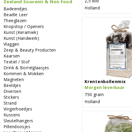
2,5 kilo
Zeeland Souvenir & Non Food
Holland
Badeendjes
Beadle Leer
Theeglazen
Knopstop / Openers
Kunst (keramiek)
Kunst (handwerk)
Vlaggen
Zeep & Beauty Producten
Kaarsen
Textiel / Stof
Drink & Borrelglaasjes
Kommen & Mokken
Magneten
Krentenbollenmix
Beeldjes
Morgen leverbaar
Diversen
750 gram
Stickers
Holland
Strand
Vingerhoedjes
Kussens
Sleutelhangers
Pillendoosjes