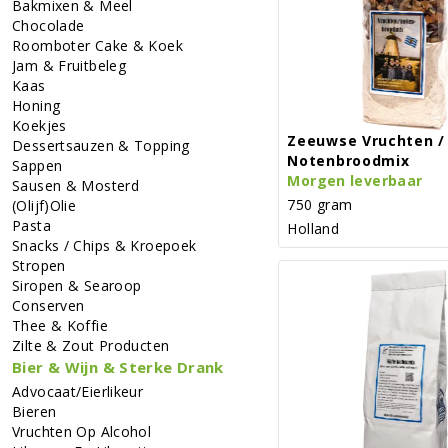
Bakmixen & Meel
Chocolade
Roomboter Cake & Koek
Jam & Fruitbeleg
Kaas
Honing
Koekjes
Zeeuwse Vruchten /
Dessertsauzen & Topping
Notenbroodmix
Sappen
Morgen leverbaar
Sausen & Mosterd
750 gram
(Olijf)Olie
Pasta
Holland
Snacks / Chips & Kroepoek
Stropen
Siropen & Searoop
Conserven
Thee & Koffie
Zilte & Zout Producten
Bier & Wijn & Sterke Drank
Advocaat/Eierlikeur
Bieren
Vruchten Op Alcohol