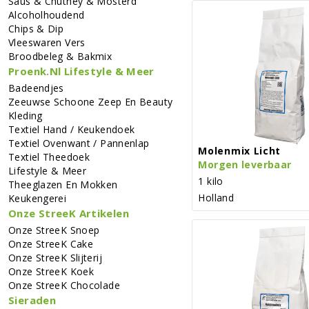
Saus & Chutney & Mosterd
Alcoholhoudend
Chips & Dip
Vleeswaren Vers
Broodbeleg & Bakmix
Proenk.nl Lifestyle & Meer
Badeendjes
Zeeuwse Schoone Zeep En Beauty
Kleding
Textiel Hand / Keukendoek
Textiel Ovenwant / Pannenlap
Molenmix Licht
Textiel Theedoek
Morgen leverbaar
Lifestyle & Meer
1 kilo
Theeglazen En Mokken
Holland
Keukengerei
Onze StreeK Artikelen
Onze StreeK Snoep
Onze StreeK Cake
Onze StreeK Slijterij
Onze StreeK Koek
Onze StreeK Chocolade
Sieraden