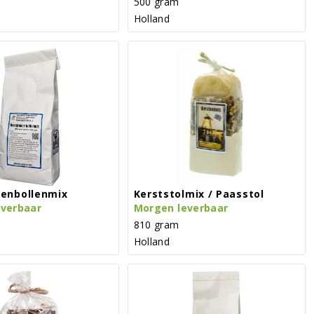
500 gram
Holland
enbollenmix
Kerststolmix / Paasstol
everbaar
Morgen leverbaar
810 gram
Holland