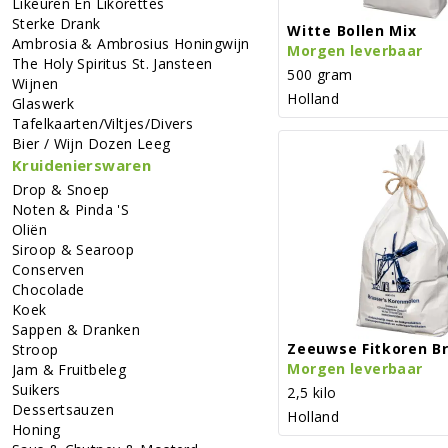
Likeuren En Likorettes
Sterke Drank
Witte Bollen Mix
Ambrosia & Ambrosius Honingwijn
Morgen leverbaar
The Holy Spiritus St. Jansteen
500 gram
Wijnen
Holland
Glaswerk
Tafelkaarten/viltjes/divers
Bier / Wijn Dozen Leeg
Kruidenierswaren
Drop & Snoep
Noten & Pinda 's
Oliën
Siroop & Searoop
Conserven
Chocolade
Koek
Sappen & Dranken
Zeeuwse Fitkoren B
Stroop
Morgen leverbaar
Jam & Fruitbeleg
Suikers
2,5 kilo
Dessertsauzen
Holland
Honing