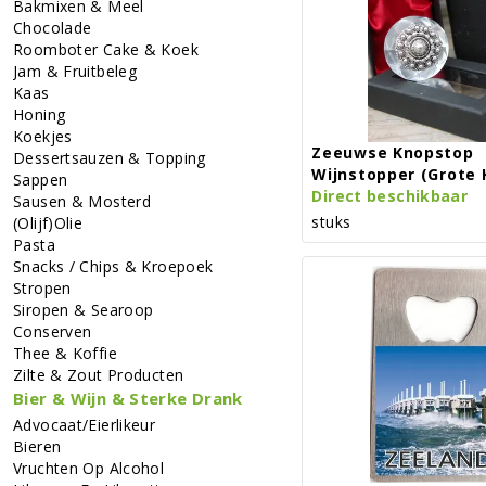
Bakmixen & Meel
Chocolade
Roomboter Cake & Koek
Jam & Fruitbeleg
Kaas
Honing
Koekjes
Zeeuwse Knopstop
Dessertsauzen & Topping
Wijnstopper (grote 
Sappen
Direct beschikbaar
Sausen & Mosterd
stuks
(Olijf)Olie
Pasta
Snacks / Chips & Kroepoek
Stropen
Siropen & Searoop
Conserven
Thee & Koffie
Zilte & Zout Producten
Bier & Wijn & Sterke Drank
Advocaat/Eierlikeur
Bieren
Vruchten Op Alcohol