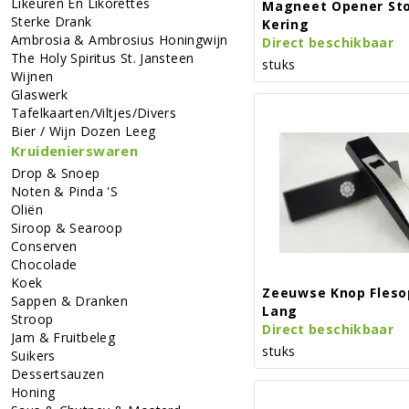
Likeuren En Likorettes
Magneet Opener St
Sterke Drank
Kering
Ambrosia & Ambrosius Honingwijn
Direct beschikbaar
The Holy Spiritus St. Jansteen
stuks
Wijnen
Glaswerk
Tafelkaarten/viltjes/divers
Bier / Wijn Dozen Leeg
Kruidenierswaren
Drop & Snoep
Noten & Pinda 's
Oliën
Siroop & Searoop
Conserven
Chocolade
Koek
Zeeuwse Knop Fleso
Sappen & Dranken
Lang
Stroop
Direct beschikbaar
Jam & Fruitbeleg
stuks
Suikers
Dessertsauzen
Honing