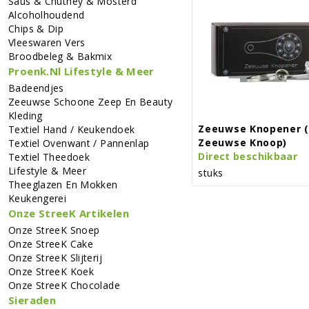
Saus & Chutney & Mosterd
Alcoholhoudend
Chips & Dip
Vleeswaren Vers
Broodbeleg & Bakmix
Proenk.nl Lifestyle & Meer
Badeendjes
Zeeuwse Schoone Zeep En Beauty
Kleding
Zeeuwse Knopener 
Textiel Hand / Keukendoek
Zeeuwse Knoop)
Textiel Ovenwant / Pannenlap
Direct beschikbaar
Textiel Theedoek
Lifestyle & Meer
stuks
Theeglazen En Mokken
Keukengerei
Onze StreeK Artikelen
Onze StreeK Snoep
Onze StreeK Cake
Onze StreeK Slijterij
Onze StreeK Koek
Onze StreeK Chocolade
Sieraden