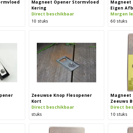
ormvloed
Magneet Opener Stormvloed
Magneet 
Kering
Eigen Af
Direct beschikbaar
Morgen l
10 stuks
60 stuks
pener
Zeeuwse Knop Flesopener
Magneet 
Kort
Zeeuws B
Direct beschikbaar
Direct be
stuks
10 stuks