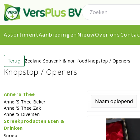
Assortiment
Aanbiedingen
Nieuw
Over ons
Contac
Zeeland Souvenir & non food
Knopstop / Openers
Terug
Knopstop / Openers
Anne 's Thee
Anne 's Thee Beker
Anne 's Thee Zak
Anne 's Diversen
Streekproducten Eten &
Drinken
Snoep