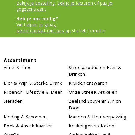
Bekijk je bestelling
,
bekijk je facturen
of
pas je
gegevens aan.
Heb je ons nodig?
We helpen je graag.
Neem contact met ons op
via het formulier
Assortiment
Anne 's Thee
Streekproducten Eten &
Drinken
Bier & Wijn & Sterke Drank
Kruidenierswaren
Proenk.nl Lifestyle & Meer
Onze StreeK Artikelen
Sieraden
Zeeland Souvenir & Non
Food
Kleding & Schoenen
Manden & Houtverpakking
Boek & Ansichtkaarten
Keukengerei / Koken
Op=Op
Cadeaupakketten &